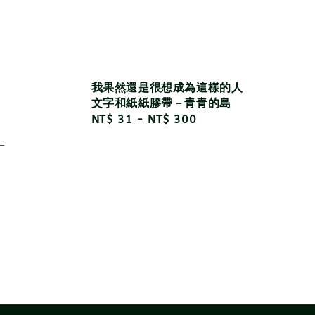
我果然還是很想成為這樣的人
文字和紙紙膠帶－青青的島
Regular
NT$ 31
-
NT$ 300
price
－