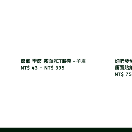
節氣 季節 霧面PET膠帶－羊君
好吧發
霧面貼
Regular
NT$ 43
-
NT$ 395
Regula
NT$ 75
price
price