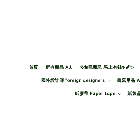
首頁
所有商品 All
🐴🐎吼吼吼 馬上有錢✨🧨✨
國外設計師 foreign designers
書寫用品 Wri
紙膠帶 Paper tape
紙製品