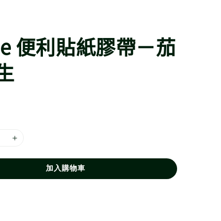
use 便利貼紙膠帶－茄
生
加入購物車