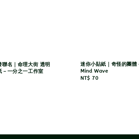
迷你小貼紙｜奇怪的團體
發聯名｜命理大街 透明
Mind Wave
紙－一分之一工作室
Regular
NT$ 70
r
price