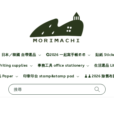
日本／韓國 自帶選品
💞2026 一起寫手帳📒📒
貼紙 Stick
ting supplies
事務工具 office stationery
生活選品 Life
 Paper
印章印台 stamp&stamp pad
🧹🧹2026 除舊
搜尋