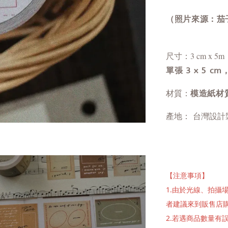
（照片來源：茄
尺寸：3 cm x 5m
單張 3 x 5 c
材質：
模造紙材
產地： 台灣設計
【注意事項】
1.由於光線、拍
者建議來到販售店
2.若遇商品數量