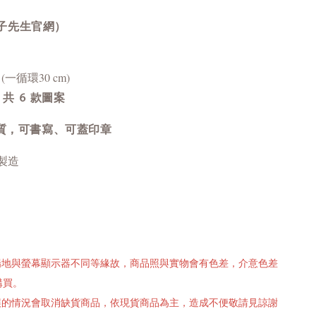
子先生官網）
 (一循環30 cm)
m，共 6 款圖案
質，可書寫、可蓋印章
製造
攝場地與螢幕顯示器不同等緣故，商品照與實物會有色差，介意色差
購買。
有誤的情況會取消缺貨商品，依現貨商品為主，造成不便敬請見諒謝