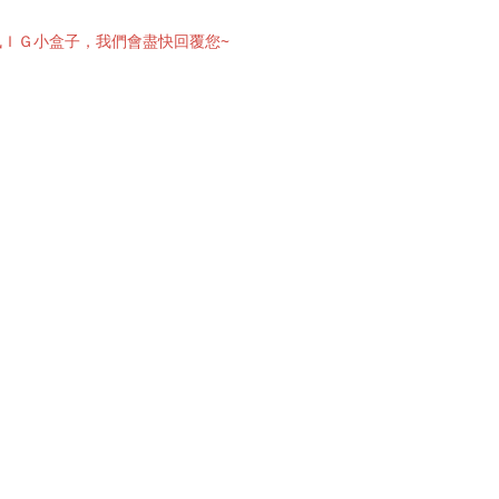
訊ＩＧ小盒子，我們會盡快回覆您~