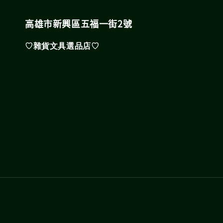
高雄市新興區五福一街2號
♡雜貨文具選品店♡