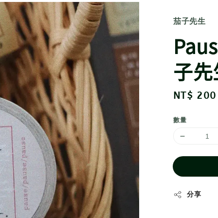
茄子先生
Pa
子先
Regular
NT$ 200
price
數量
分享