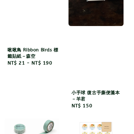
啾啾鳥 Ribbon Birds 標
籤貼紙－森空
Regular
NT$ 21
-
NT$ 190
price
小手球 復古手撕便箋本
－羊君
Regular
NT$ 150
price