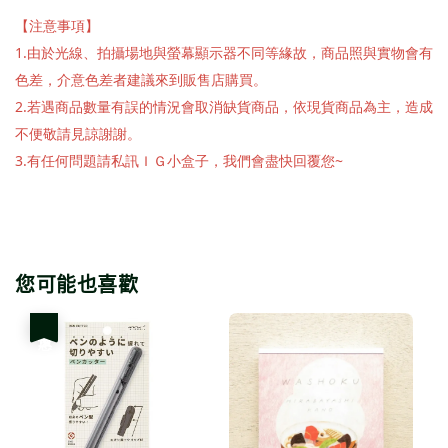
【注意事項】
1.由於光線、拍攝場地與螢幕顯示器不同等緣故，商品照與實物會有
色差，介意色差者建議來到販售店購買。
2.若遇商品數量有誤的情況會取消缺貨商品，依現貨商品為主，造成
不便敬請見諒謝謝。
3.有任何問題請私訊ＩＧ小盒子，我們會盡快回覆您~
您可能也喜歡
優惠