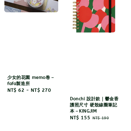
少女的花園 memo卷－
fafa製造所
Regular
NT$ 62
-
NT$ 270
price
Donchi 設計款｜鬱金香
護照尺寸 硬殼線圈筆記
本－KINGJIM
Sale
NT$ 155
Regular
NT$ 190
price
price