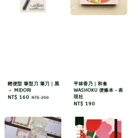
輕便型 筆型刀 筆刀｜黑
平林香乃｜和食
－ MIDORI
WASHOKU 便條本－表
現社
Sale
NT$ 160
Regular
NT$ 200
Regular
NT$ 190
price
price
price
優惠