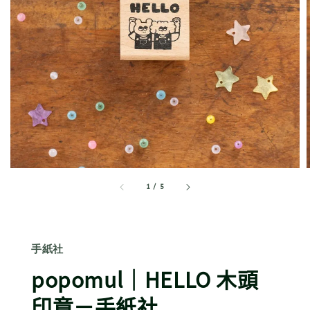
1
/
5
手紙社
popomul｜HELLO 木頭
印章－手紙社