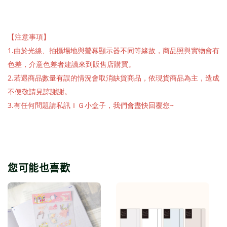
【注意事項】
1.由於光線、拍攝場地與螢幕顯示器不同等緣故，商品照與實物會有
色差，介意色差者建議來到販售店購買。
2.若遇商品數量有誤的情況會取消缺貨商品，依現貨商品為主，造成
不便敬請見諒謝謝。
3.有任何問題請私訊ＩＧ小盒子，我們會盡快回覆您~
您可能也喜歡