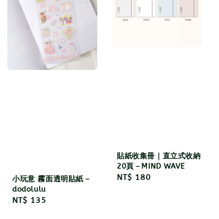
貼紙收集冊｜直立式收納
20頁－MIND WAVE
Regular
NT$ 180
小玩意 霧面透明貼紙－
price
dodolulu
Regular
NT$ 135
price