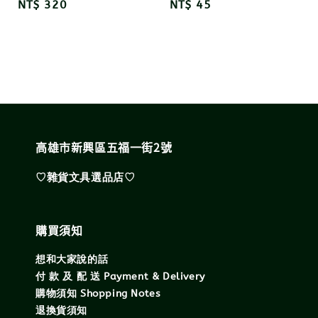
Regular
NT$ 320
Regular
NT$ 45
price
price
高雄市新興區五福一街2號
♡雜貨文具選品店♡
購買須知
想和大家說的話
付 款 及 配 送 Payment & Delivery
購物須知 Shopping Notes
退換貨須知