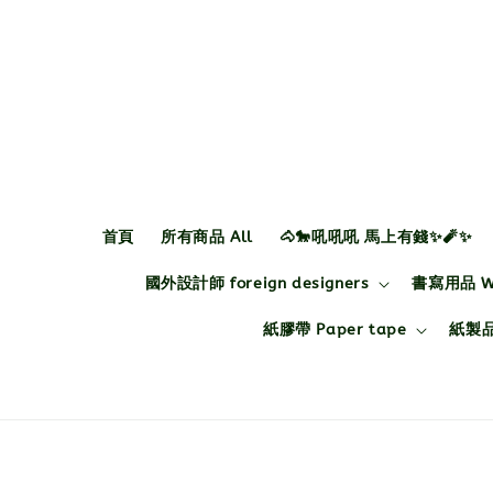
首頁
所有商品 All
🐴🐎吼吼吼 馬上有錢✨🧨✨
國外設計師 foreign designers
書寫用品 Wri
紙膠帶 Paper tape
紙製品