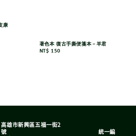
皮康
著色本 復古手撕便箋本－羊君
Regular
NT$ 150
price
高雄市新興區五福一街2
號 統一編