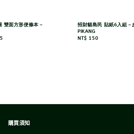
圈 雙面方形便條本－
招財貓島民 貼紙6入組－
PIKANG
r
5
Regular
NT$ 150
price
購買須知