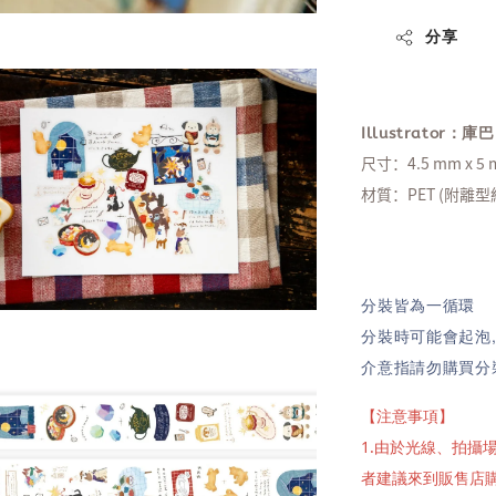
分享
Illustrator：庫巴
尺寸：4.5 mm x 5
材質：PET (附離型
分裝皆為一循環
分裝時可能會起泡
介意指請勿購買分
【注意事項】
1.由於光線、拍
者建議來到販售店