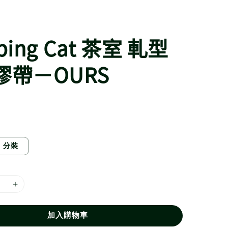
eping Cat 茶室 軋型
膠帶－OURS
分裝
加入購物車