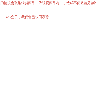
有誤的情況會取消缺貨商品，依現貨商品為主，造成不便敬請見諒謝
訊ＩＧ小盒子，我們會盡快回覆您~