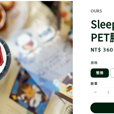
OURS
Sle
PET
Regular
NT$ 360
price
規格
整捲
數量