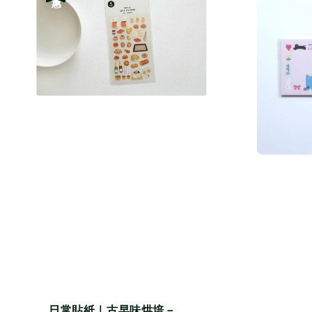
日常貼紙｜古早味烘培－