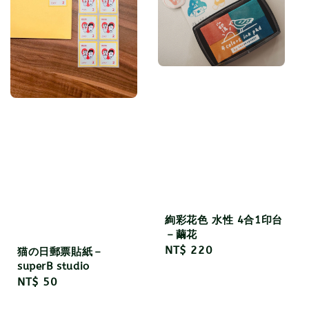
絢彩花色 水性 4合1印台
－繭花
Regular
NT$ 220
猫の日郵票貼紙－
superB studio
price
Regular
NT$ 50
price