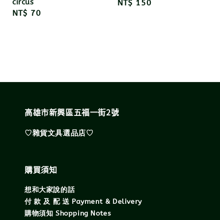
circus
Regular
NT$ 150
Regular
NT$ 70
price
price
高雄市新興區五福一街2號
♡雜貨文具選品店♡
購買須知
想和大家說的話
付 款 及 配 送 Payment & Delivery
購物須知 Shopping Notes