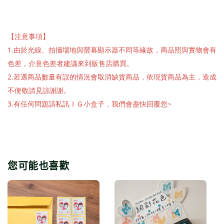
【注意事項】
1.由於光線、拍攝場地與螢幕顯示器不同等緣故，商品照與實物會有
色差，介意色差者建議來到販售店購買。
2.若遇商品數量有誤的情況會取消缺貨商品，依現貨商品為主，造成
不便敬請見諒謝謝。
3.有任何問題請私訊ＩＧ小盒子，我們會盡快回覆您~
您可能也喜歡