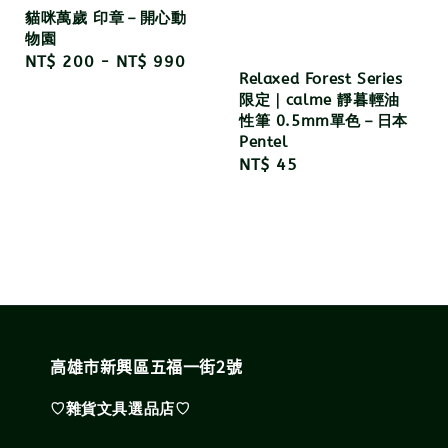
貓咪萬歲 印章－開心動
物園
Regular
NT$ 200
-
NT$ 990
Relaxed Forest Series
price
限定｜calme 靜暮輕油
性筆 0.5mm單色－日本
Pentel
Regular
NT$ 45
price
高雄市新興區五福一街2號
♡雜貨文具選品店♡