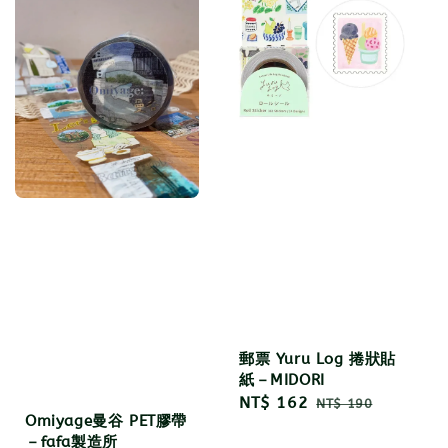
郵票 Yuru Log 捲狀貼
紙－MIDORI
Sale
NT$ 162
Regular
NT$ 190
Omiyage曼谷 PET膠帶
price
price
－fafa製造所