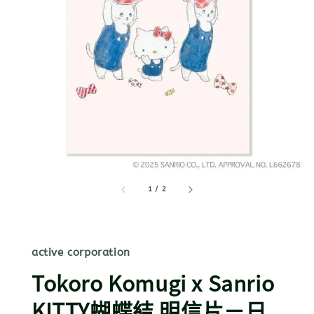
1
/
2
active corporation
Tokoro Komugi x Sanrio
KITTY蝴蝶結 明信片－日