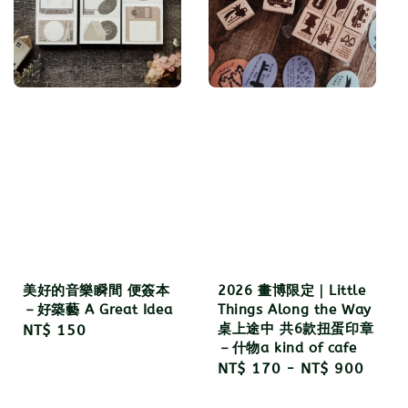
美好的音樂瞬間 便簽本
2026 畫博限定｜Little
－好築藝 A Great Idea
Things Along the Way
桌上途中 共6款扭蛋印章
Regular
NT$ 150
－什物a kind of cafe
price
Regular
NT$ 170
-
NT$ 900
price