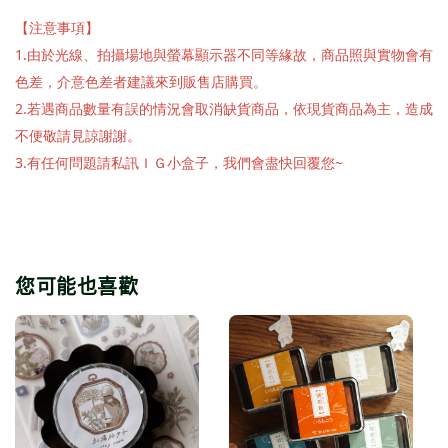
【注意事項】
1.由於光線、拍攝場地與螢幕顯示器不同等緣故，商品照與實物會有
色差，介意色差者建議來到販售店購買。
2.若遇商品數量有誤的情況會取消缺貨商品，依現貨商品為主，造成
不便敬請見諒謝謝。
3.有任何問題請私訊ＩＧ小盒子，我們會盡快回覆您~
您可能也喜歡