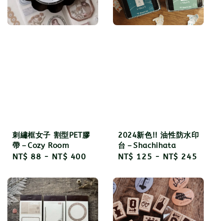
刺繡框女子 割型PET膠
2024新色!! 油性防水印
帶－Cozy Room
台－Shachihata
Regular
NT$ 88
-
NT$ 400
Regular
NT$ 125
-
NT$ 245
price
price