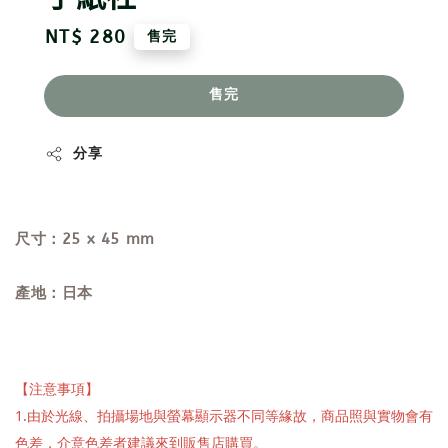
Regular
NT$ 280
售完
price
售完
分享
尺寸：25 x 45 mm
產地：日本
【注意事項】
1.由於光線、拍攝場地與螢幕顯示器不同等緣故，商品照與實物會有
色差，介意色差者建議來到販售店購買。