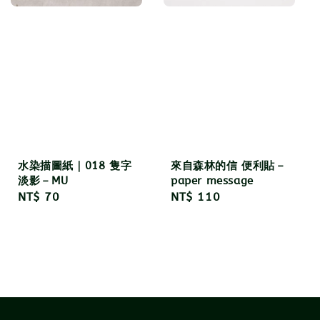
水染描圖紙｜018 隻字
來自森林的信 便利貼－
淡影－MU
paper message
Regular
NT$ 70
Regular
NT$ 110
price
price