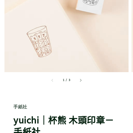
1
/
3
手紙社
yuichi｜杯熊 木頭印章－
手紙社