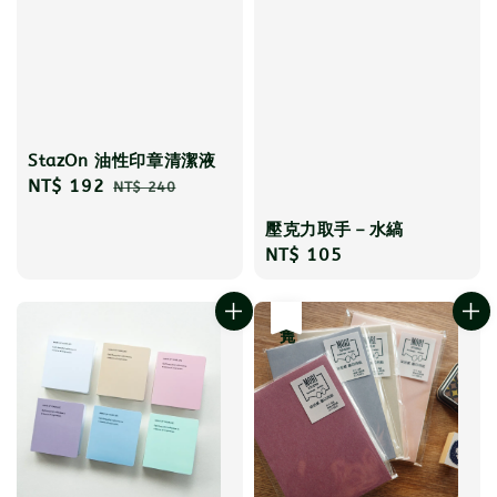
StazOn 油性印章清潔液
Sale
NT$ 192
Regular
NT$ 240
price
price
壓克力取手－水縞
Regular
NT$ 105
price
售完