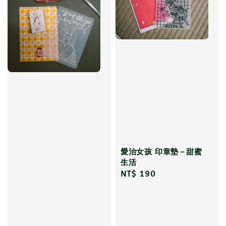
愛治女孩 印章墊－甜蜜
生活
Regular
NT$ 190
price