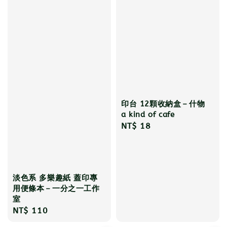
印台 12顆收納盒－什物
a kind of cafe
Regular
NT$ 18
price
淡色系 多樂趣紙 蓋印專
用便條本－一分之一工作
室
Regular
NT$ 110
price