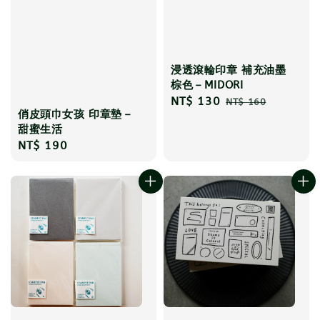
浸透滾輪印章 補充油墨
棕色－MIDORI
Sale
NT$ 130
Regular
NT$ 160
俏皮頭巾女孩 印章墊－
price
price
甜蜜生活
Regular
NT$ 190
price