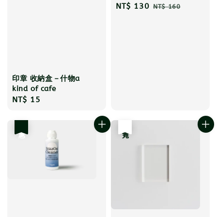
Sale
NT$ 130
Regular
NT$ 160
price
price
印章 收納盒－什物a
kind of cafe
Regular
NT$ 15
price
優惠
售完