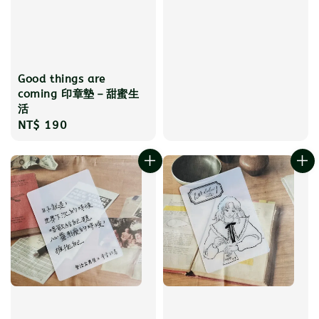
Good things are
coming 印章墊－甜蜜生
活
Regular
NT$ 190
price