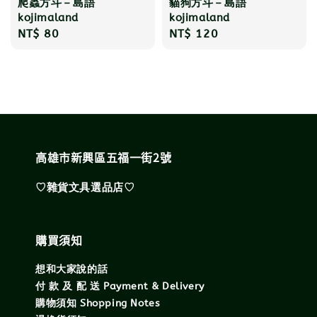
爬蟲方斗－島語
貓狗方斗－島語
kojimaland
kojimaland
Regular
NT$ 80
Regular
NT$ 120
price
price
高雄市新興區五福一街2號
♡雜貨文具選品店♡
購買須知
想和大家說的話
付 款 及 配 送 Payment & Delivery
購物須知 Shopping Notes