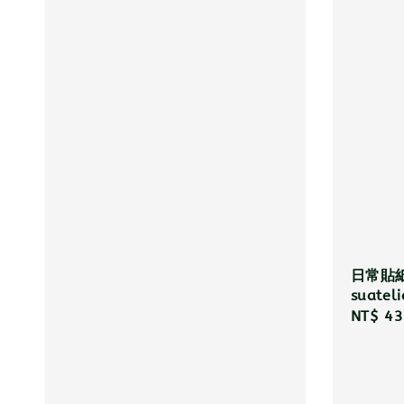
日常貼
suateli
Sale
NT$ 43
price