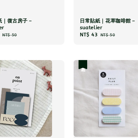
紙｜復古房子－
日常貼紙｜花草咖啡館－
er
suatelier
Regular
Sale
NT$ 43
Regular
NT$ 50
NT$ 50
price
price
price
優惠