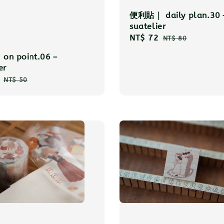
便利貼｜ daily plan.30
suatelier
Sale
NT$ 72
Regular
NT$ 80
price
price
n point.06－
er
Regular
NT$ 50
price