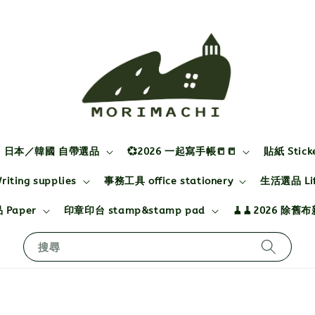
日本／韓國 自帶選品
💞2026 一起寫手帳📒📒
貼紙 Stick
ting supplies
事務工具 office stationery
生活選品 Life
 Paper
印章印台 stamp&stamp pad
🧹🧹2026 除舊
搜尋