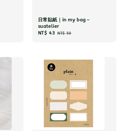
日常貼紙｜in my bag－
suatelier
Sale
NT$ 43
Regular
NT$ 50
price
price