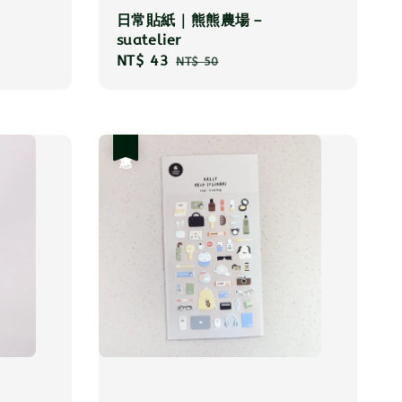
日常貼紙｜熊熊農場－
suatelier
Sale
NT$ 43
Regular
NT$ 50
price
price
優惠