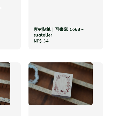
－
素材貼紙｜可書寫 1663－
suatelier
Regular
NT$ 34
price