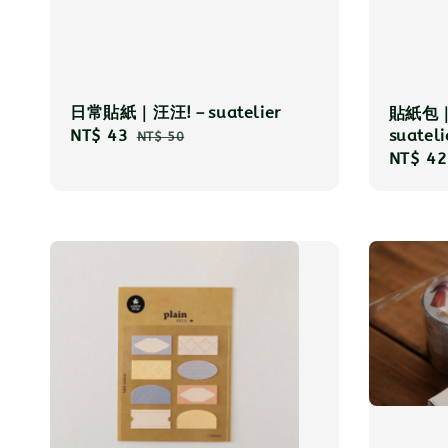
日常貼紙｜汪汪!－suatelier
貼紙包｜o
suateli
Sale
NT$ 43
Regular
NT$ 50
Sale
NT$ 42
price
price
price