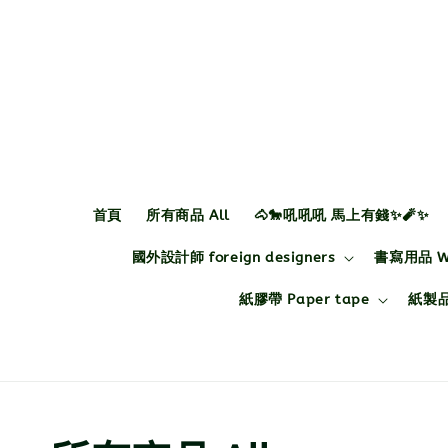
首頁
所有商品 All
🐴🐎吼吼吼 馬上有錢✨🧨✨
國外設計師 foreign designers
書寫用品 Wri
紙膠帶 Paper tape
紙製品