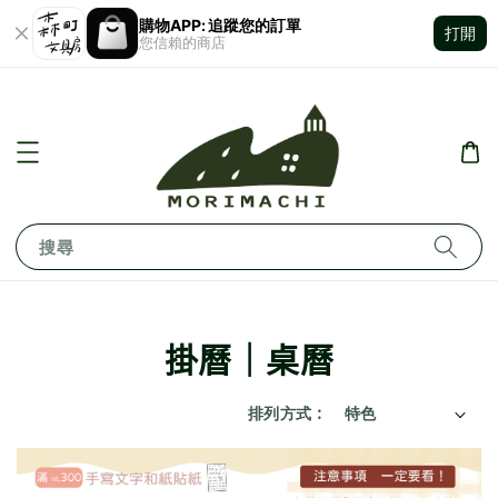
購物APP: 追蹤您的訂單
打開
您信賴的商店
搜尋
掛曆｜桌曆
排列方式 :