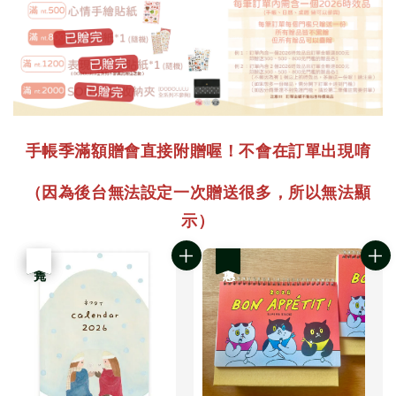
手帳季滿額贈會直接附贈喔！不會在訂單出現唷
（因為後台無法設定一次贈送很多，所以無法顯
示）
優惠
售完
優惠