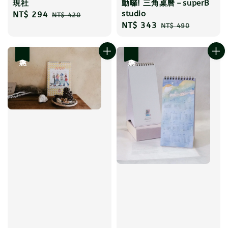
現社
動囉! 三角桌曆－superB
studio
Sale
NT$ 294
Regular
NT$ 420
Sale
NT$ 343
Regular
price
price
NT$ 490
price
price
優惠
優惠