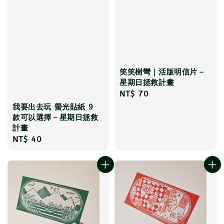
笑笑樹彎｜活版明信片－
星期日拯救計畫
Regular
NT$ 70
price
我要出去玩 螢光貼紙 9
款可以選擇－星期日拯救
計畫
Regular
NT$ 40
price