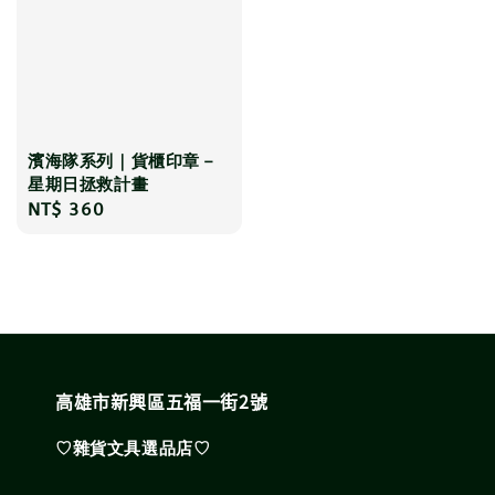
濱海隊系列｜貨櫃印章－
星期日拯救計畫
Regular
NT$ 360
price
高雄市新興區五福一街2號
♡雜貨文具選品店♡