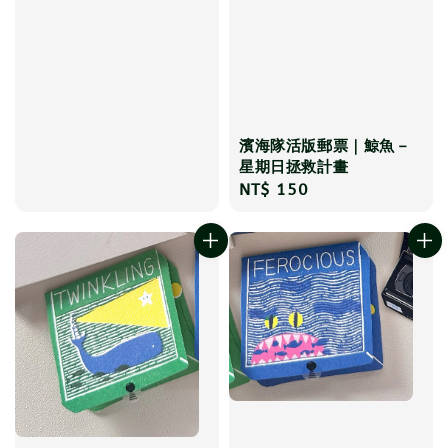
濱海隊活版郵票｜鯨魚－
星期日拯救計畫
Regular
NT$ 150
price