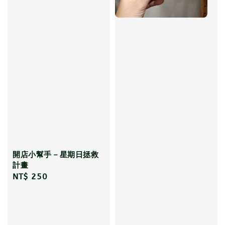
開店小幫手－星期日拯救
計畫
Regular
NT$ 250
price