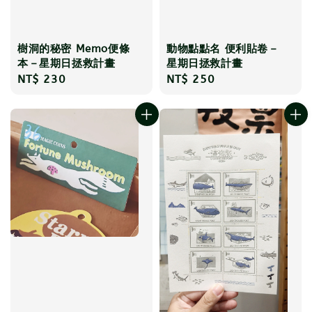
樹洞的秘密 Memo便條
動物點點名 便利貼卷－
本－星期日拯救計畫
星期日拯救計畫
Regular
NT$ 230
Regular
NT$ 250
price
price