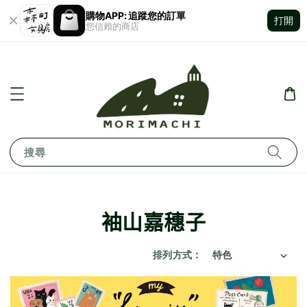
購物APP: 追蹤您的訂單
打開
您信賴的商店
搜尋
袖山嘉穗子
排列方式 :