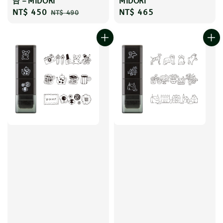
台－MIDORI
MIDORI
Sale
NT$ 450
Regular
Regular
NT$ 465
NT$ 490
price
price
price