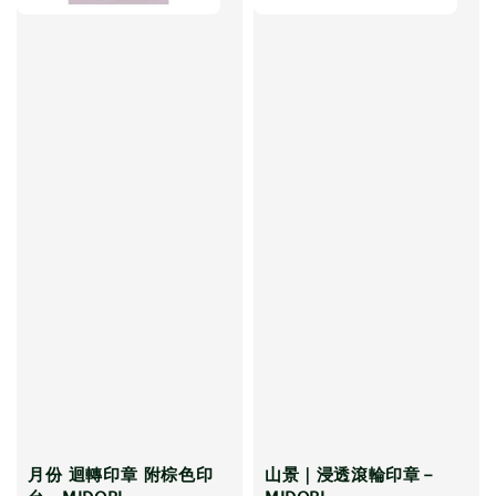
月份 迴轉印章 附棕色印
山景｜浸透滾輪印章－