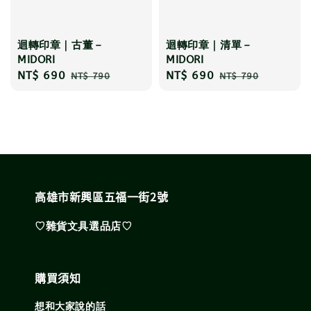
迴轉印章｜古董－
迴轉印章｜清單－
MIDORI
MIDORI
Sale
NT$ 690
Regular
Sale
NT$ 690
Regular
NT$ 790
NT$ 790
price
price
price
price
高雄市新興區五福一街2號
♡雜貨文具選品店♡
購買須知
想和大家說的話