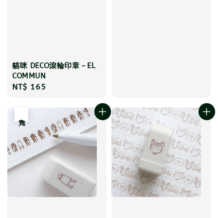
price
貓咪 DECO滾輪印章－EL
COMMUN
Regular
NT$ 165
price
售完