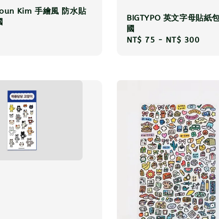
youn Kim 手繪風 防水貼
BIGTYPO 英文字母貼紙
國
國
r
Regular
NT$ 75
-
NT$ 300
price