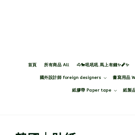
首頁
所有商品 All
🐴🐎吼吼吼 馬上有錢✨🧨✨
國外設計師 foreign designers
書寫用品 Wri
紙膠帶 Paper tape
紙製品