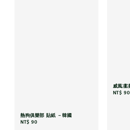
威風凜
Regula
NT$ 90
price
熱狗俱樂部 貼紙 －韓國
Regular
NT$ 90
price