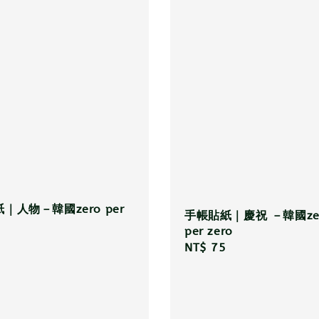
｜人物－韓國zero per
手帳貼紙｜慶祝 －韓國ze
per zero
r
Regular
NT$ 75
price