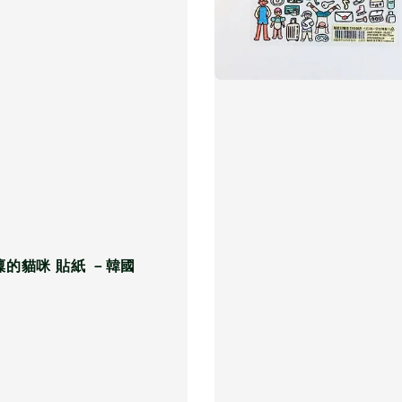
凜的貓咪 貼紙 －韓國
r