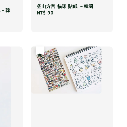
釜山方言 貓咪 貼紙 －韓國
包－韓
Regular
NT$ 90
price
售完