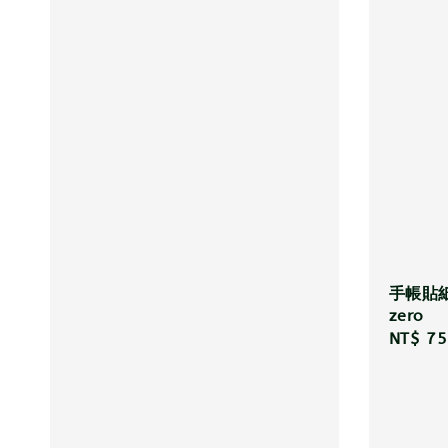
手帳貼紙
zero
Regula
NT$ 75
price