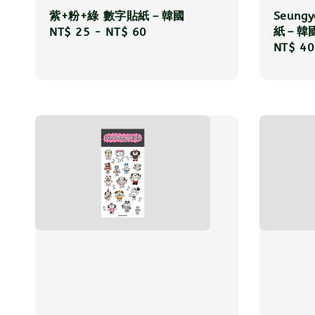
紫+粉+綠 數字貼紙－韓國
Seung
紙－韓
Regular
NT$ 25
-
NT$ 60
Regula
NT$ 40
price
price