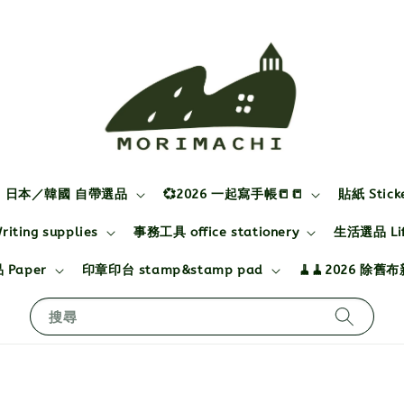
日本／韓國 自帶選品
💞2026 一起寫手帳📒📒
貼紙 Stick
ting supplies
事務工具 office stationery
生活選品 Life
 Paper
印章印台 stamp&stamp pad
🧹🧹2026 除舊
搜尋