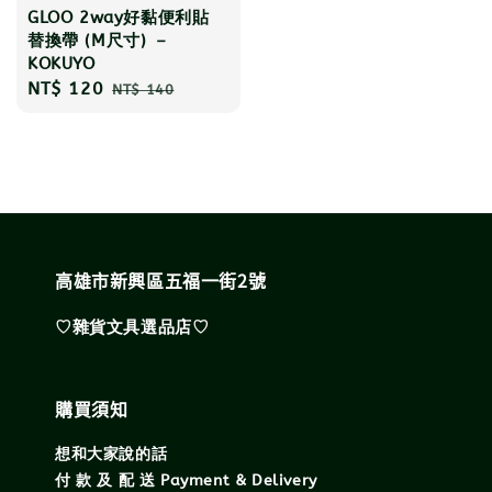
GLOO 2way好黏便利貼
替換帶 (M尺寸) －
KOKUYO
Sale
NT$ 120
Regular
NT$ 140
price
price
高雄市新興區五福一街2號
♡雜貨文具選品店♡
購買須知
想和大家說的話
付 款 及 配 送 Payment & Delivery