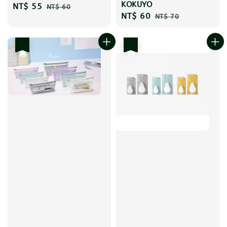
KOKUYO
Sale
NT$ 55
Regular
NT$ 60
Sale
NT$ 60
Regular
NT$ 70
price
price
price
price
優惠
優惠