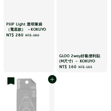
PiiiP Light 透明筆袋
（寬底款） －KOKUYO
Sale
NT$ 280
Regular
NT$ 380
price
price
GLOO 2way好黏便利貼
(M尺寸) － KOKUYO
Sale
NT$ 160
Regular
NT$ 185
price
price
優惠