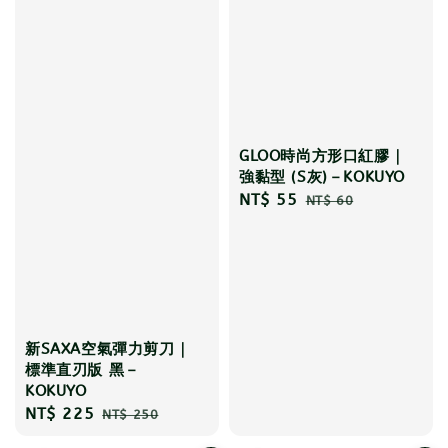
GLOO時尚方形口紅膠｜
強黏型 (S灰)－KOKUYO
Sale
NT$ 55
Regular
NT$ 60
price
price
新SAXA空氣彈力剪刀｜
標準直刃版 黑－
KOKUYO
Sale
NT$ 225
Regular
NT$ 250
price
price