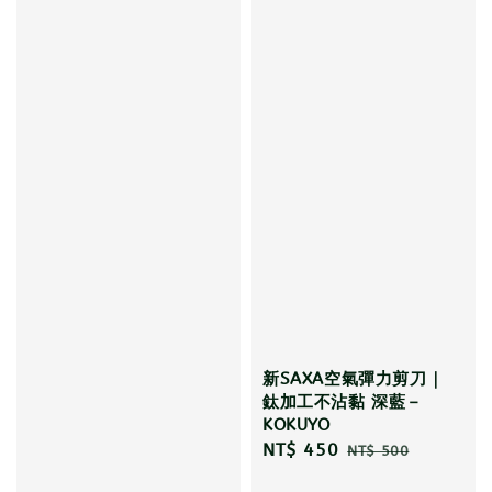
新SAXA空氣彈力剪刀｜
鈦加工不沾黏 深藍－
KOKUYO
Sale
NT$ 450
Regular
NT$ 500
price
price