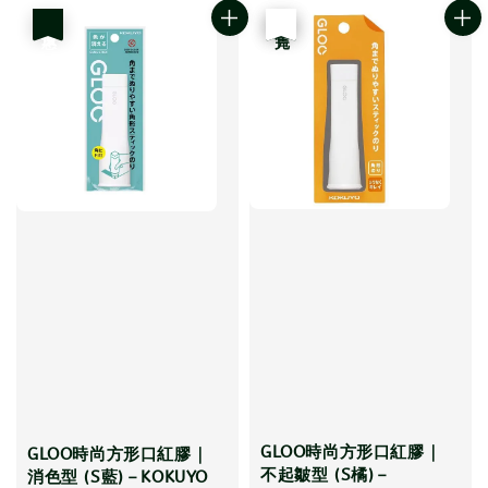
優惠
優惠
售完
GLOO時尚方形口紅膠｜
GLOO時尚方形口紅膠｜
不起皺型 (S橘)－
消色型 (S藍)－KOKUYO