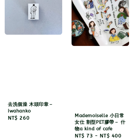
去洗個澡 木頭印章－
iwahanko
Mademoiselle 小日常
Regular
NT$ 260
女仕 割型PET膠帶－ 什
price
物a kind of cafe
Regular
NT$ 73
-
NT$ 400