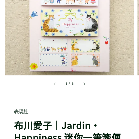
1
/
8
表現社
布川愛子｜Jardin・
Happiness 迷你一筆箋便