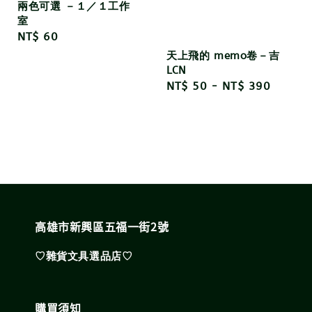
兩色可選 －１／１工作
室
Regular
NT$ 60
price
天上飛的 memo卷－吉
LCN
Regular
NT$ 50
-
NT$ 390
price
高雄市新興區五福一街2號
♡雜貨文具選品店♡
購買須知