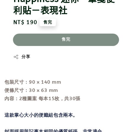
利貼－表現社
Regular
NT$ 190
售完
price
售完
分享
包裝尺寸：90 x 140 mm
便條尺寸：30 x 63 mm
內容：2種圖案 每本15枚，共30張
這款掌心大小的便籤組包含兩本。
封面採用與記事本相同的優質紙張。非常適合