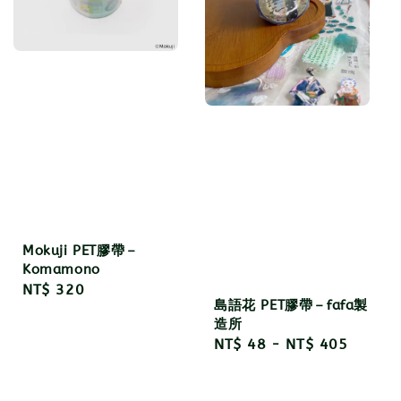
Mokuji PET膠帶－
Komamono
Regular
NT$ 320
島語花 PET膠帶－fafa製
price
造所
Regular
NT$ 48
-
NT$ 405
price