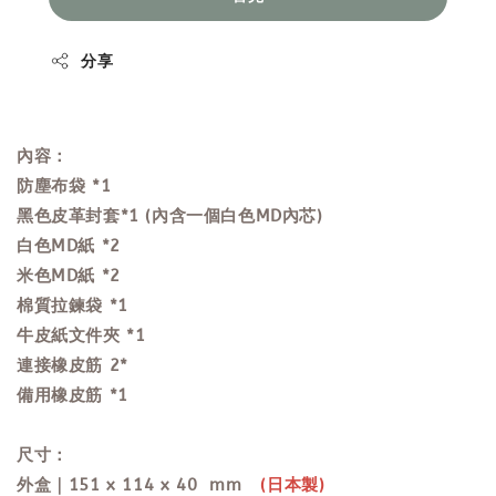
分享
內容：
防塵布袋 *1
黑色皮革封套*1 (內含一個白色MD內芯)
白色MD紙 *2
米色MD紙 *2
棉質拉鍊袋
*1
牛皮紙文件夾
*1
連接橡皮筋 2*
備用橡皮筋 *1
尺寸：
外盒｜151 x 114 x 40 mm
(日本製)