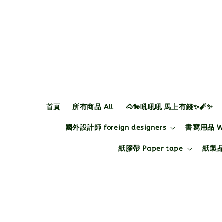
首頁
所有商品 All
🐴🐎吼吼吼 馬上有錢✨🧨✨
國外設計師 foreign designers
書寫用品 Wri
紙膠帶 Paper tape
紙製品