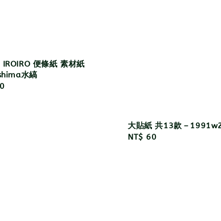
 IROIRO 便條紙 素材紙
shima水縞
r
0
大貼紙 共13款－1991w2
Regular
NT$ 60
price