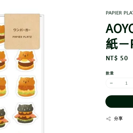
PAPIER PLA
AOY
紙－P
Regular
NT$ 50
price
數量
分享