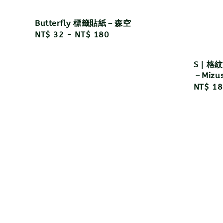
Butterfly 標籤貼紙－森空
Regular
NT$ 32
-
NT$ 180
price
S｜格紋
－Mizu
Regula
NT$ 18
price