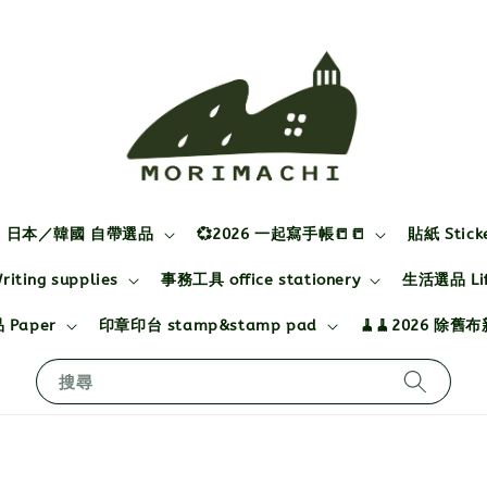
日本／韓國 自帶選品
💞2026 一起寫手帳📒📒
貼紙 Stick
ting supplies
事務工具 office stationery
生活選品 Life
 Paper
印章印台 stamp&stamp pad
🧹🧹2026 除舊
搜尋