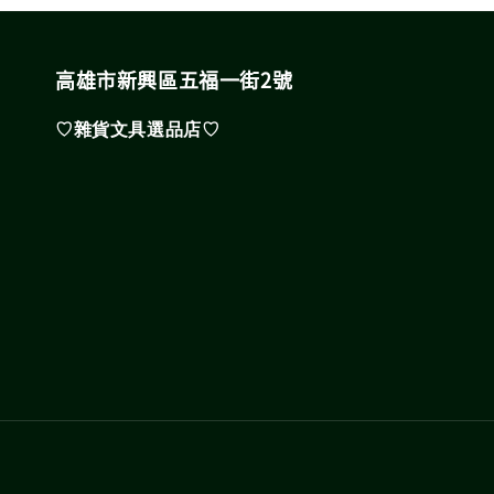
高雄市新興區五福一街2號
♡雜貨文具選品店♡