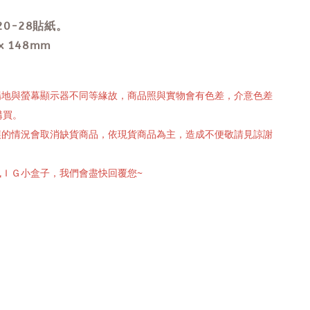
0-28貼紙。
x 148mm
攝場地與螢幕顯示器不同等緣故，商品照與實物會有色差，介意色差
購買。
有誤的情況會取消缺貨商品，依現貨商品為主，造成不便敬請見諒謝
訊ＩＧ小盒子，我們會盡快回覆您~