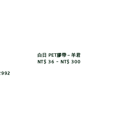
白日 PET膠帶－羊君
Regular
NT$ 36
-
NT$ 300
price
992